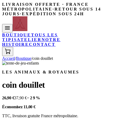
LIVRAISON OFFERTE · FRANCE
MÉTROPOLITAINE
·
RETOUR SOUS 14
JOURS
·
EXPÉDITION SOUS 24H
BOUTIQUE
TOUS LES
TIPIS
ATELIER
NOTRE
HISTOIRE
CONTACT
Accueil
/
Boutique
/
coin douillet
LES ANIMAUX & ROYAUMES
coin douillet
26,90 €
37,90 €
−
29
%
Économisez
11,00 €
TTC, livraison gratuite France métropolitaine.